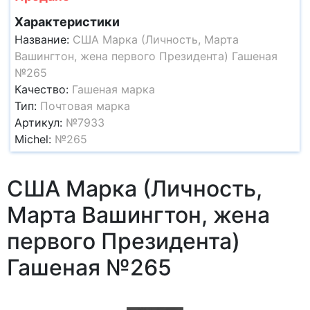
Характеристики
Название:
США Марка (Личность, Марта
Вашингтон, жена первого Президента) Гашеная
№265
Качество:
Гашеная марка
Тип:
Почтовая марка
Артикул:
№7933
Michel:
№265
США Марка (Личность,
Марта Вашингтон, жена
первого Президента)
Гашеная №265