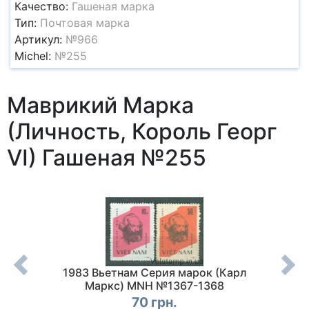
Качество:
Гашеная марка
Тип:
Почтовая марка
Артикул:
№966
Michel:
№255
Маврикий Марка
(Личность, Король Георг
VI) Гашеная №255
купоном
1983 Вьетнам Серия марок (Карл
1947 Ч
я Петко
Маркс) MNH №1367-1368
(Свят
шеная
дня с
70 грн.