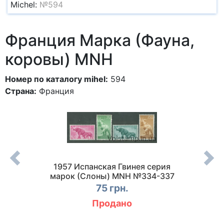
Michel:
№594
Франция Марка (Фауна,
коровы) MNH
Номер по каталогу mihel:
594
Страна:
Франция
марок
1957 Испанская Гвинея серия
еные
марок (Слоны) MNH №334-337
(Млек
75 грн.
Продано