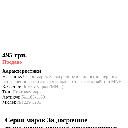
495 грн.
Продано
Характеристики
Название:
Серия марок За досрочное выполнение первого
послевоенного пятилетнего плана. Сельское хозяйство MNH
Качество:
Чистая марка (MNH)
Тип:
Почтовая марка
Артикул:
№1183-1189
Michel:
№1229-1235
Серия марок За досрочное
выполнение первого послевоенного