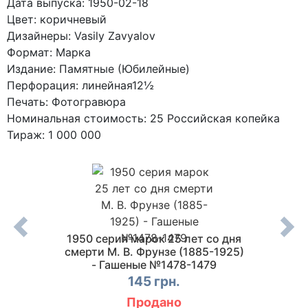
Дата выпуска: 1950-02-18
Цвет: коричневый
Дизайнеры: Vasily Zavyalov
Формат: Марка
Издание: Памятные (Юбилейные)
Перфорация: линейная12½
Печать: Фотогравюра
Номинальная стоимость: 25 Российская копейка
Тираж: 1 000 000
лет
1950 серия марок 25 лет со дня
1950 
вана в
смерти М. В. Фрунзе (1885-1925)
Моск
402
- Гашеные №1478-1479
зда
145 грн.
Продано