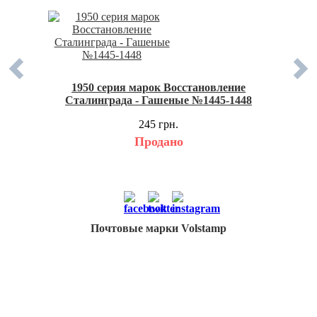
льского
1950 серия марок Восстановление
1950 сер
435-1437
Сталинграда - Гашеные №1445-1448
В. Сув
245 грн.
Продано
Почтовые марки Volstamp