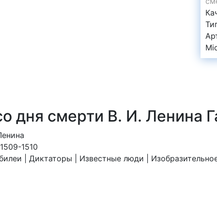
см
Ка
Ти
Ар
Mi
со дня смерти В. И. Ленина 
Ленина
 1509-1510
билеи | Диктаторы | Известные люди | Изобразительно