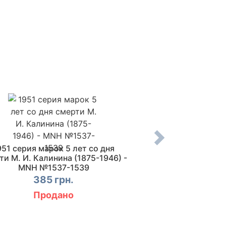
951 серия марок 5 лет со дня
1951 марка 100 ле
ти М. И. Калинина (1875-1946) -
композитора А. А.
MNH №1537-1539
1851) - M
385 грн.
1450 
Продано
Купи