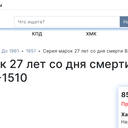
ы
Н
КПД
ХМК
До 1961
1951
Серия марок 27 лет со дня смерти В
к 27 лет со дня смерти
-1510
85
Пр
Ха
На