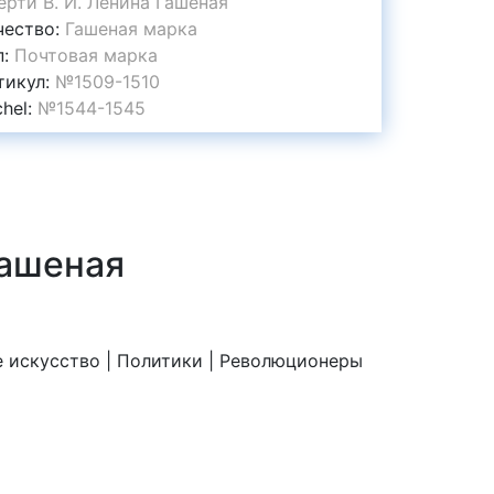
ерти В. И. Ленина Гашеная
чество:
Гашеная марка
п:
Почтовая марка
тикул:
№1509-1510
chel:
№1544-1545
Гашеная
е искусство | Политики | Революционеры