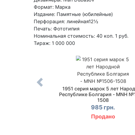
Формат: Марка
Издание: Памятные (юбилейные)
Перфорация: линейная12½
Печать: Фототипия
Номинальная стоимость: 40 коп. 1 руб.
Тираж: 1 000 000
к 5 лет Венгерской
1951 серия марок 5 лет Наро
блике - MNH №1527-
Республике Болгария - MNH №
1530
1508
5 грн.
985 грн.
одано
Продано