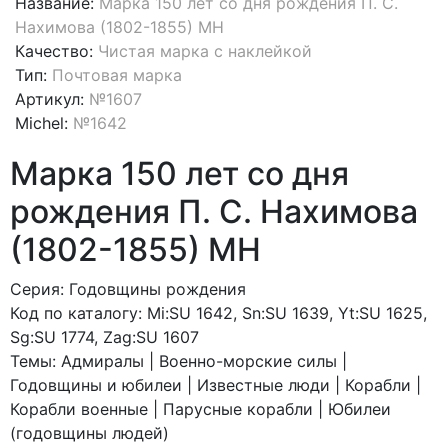
Название:
Марка 150 лет со дня рождения П. С.
Нахимова (1802-1855) MH
Качество:
Чистая марка с наклейкой
Тип:
Почтовая марка
Артикул:
№1607
Michel:
№1642
Марка 150 лет со дня
рождения П. С. Нахимова
(1802-1855) MH
Серия: Годовщины рождения
Код по каталогy: Mi:SU 1642, Sn:SU 1639, Yt:SU 1625,
Sg:SU 1774, Zag:SU 1607
Темы: Адмиралы | Военно-морские силы |
Годовщины и юбилеи | Известные люди | Корабли |
Корабли военные | Парусные корабли | Юбилеи
(годовщины людей)