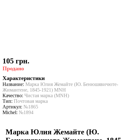
105 грн.
Продано
Характеристики
Название:
Марка Юлия Жемайте (Ю. Бенюшявичюте-
Жимантене, 1845-1921) MNH
Качество:
Чистая марка (MNH)
Тип:
Почтовая марка
Артикул:
№1865
Michel:
№1894
Марка Юлия Жемайте (Ю.