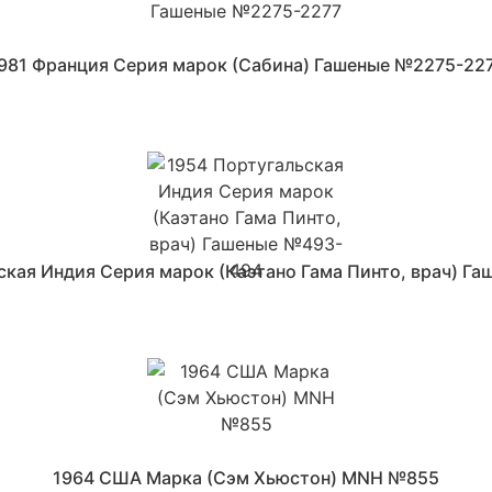
981 Франция Серия марок (Сабина) Гашеные №2275-22
ская Индия Серия марок (Каэтано Гама Пинто, врач) Г
1964 США Марка (Сэм Хьюстон) MNH №855