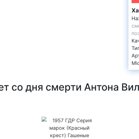
Ха
На
см
по
Ка
Ти
Ар
Mi
ет со дня смерти Антона Вил