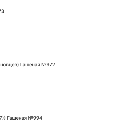
73
иновцев) Гашеная №972
7)) Гашеная №994