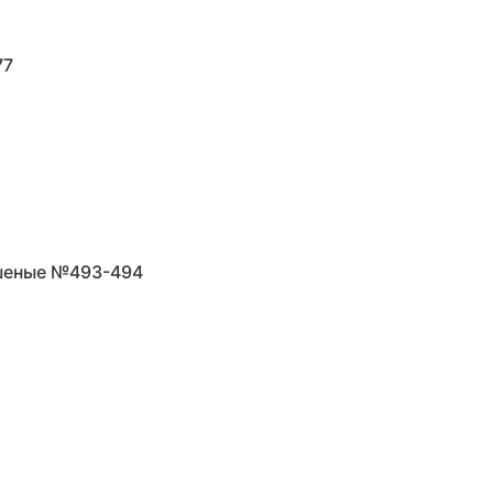
77
ашеные №493-494