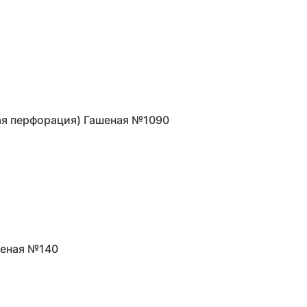
ная перфорация) Гашеная №1090
шеная №140