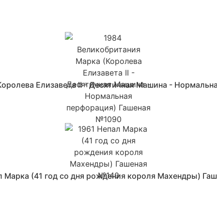
оролева Елизавета II - Десятичная Машина - Нормаль
л Марка (41 год со дня рождения короля Махендры) Га