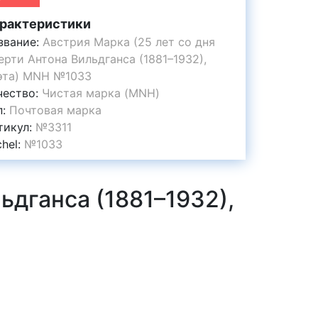
рактеристики
звание:
Австрия Марка (25 лет со дня
ерти Антона Вильдганса (1881–1932),
эта) MNH №1033
чество:
Чистая марка (MNH)
п:
Почтовая марка
тикул:
№3311
chel:
№1033
ьдганса (1881–1932),