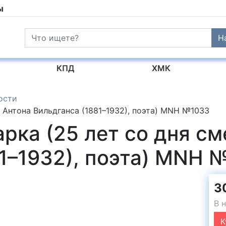
ы
Н
КПД
ХМК
ости
 Антона Вильдганса (1881–1932), поэта) MNH №1033
рка (25 лет со дня с
81–1932), поэта) MNH 
3
В 
К