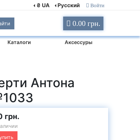
₴ UA
Русский
Войти
0.00 грн.
айти
Каталоги
Аксессуры
мерти Антона
№1033
0 грн.
наличии
упить