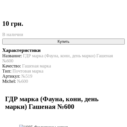
10 грн.
В наличии
Купить
Характеристики
Название:
ГДР марка (Фауна, кони, день марки) Гашеная
№600
Качество:
Гашеная марка
Тип:
Почтовая марка
Артикул:
№519
Michel:
№600
ГДР марка (Фауна, кони, день
марки) Гашеная №600