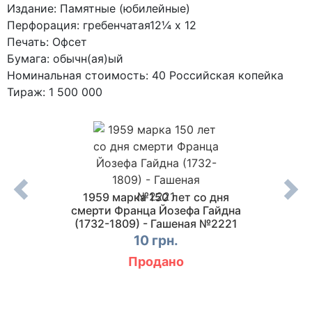
Издание: Памятные (юбилейные)
Перфорация: гребенчатая12¼ x 12
Печать: Офсет
Бумага: обычн(ая)ый
Номинальная стоимость: 40 Российская копейка
Тираж: 1 500 000
вщина
1959 марка 150 лет со дня
1959 
ической
смерти Франца Йозефа Гайдна
С
№2284
(1732-1809) - Гашеная №2221
10 грн.
Продано