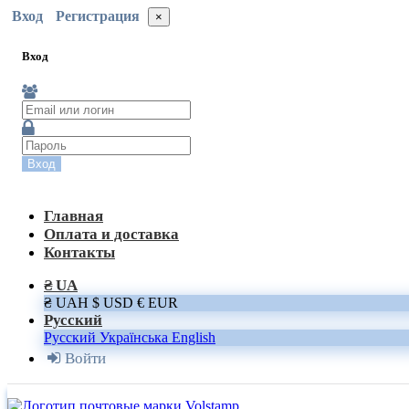
Вход
Регистрация
×
Вход
Вход
Главная
Оплата и доставка
Контакты
₴ UA
₴ UAH
$ USD
€ EUR
Русский
Русский
Українська
English
Войти