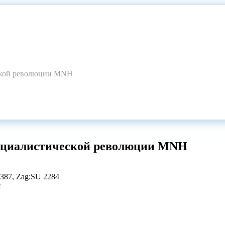
еской революции MNH
социалистической революции MNH
2387, Zag:SU 2284
я