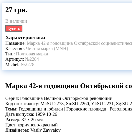
27 грн.
В наличии
Купить
Характеристики
Название:
Марка 42-я годовщина Октябрьской социалистич
Качество:
Чистая марка (MNH)
Тип:
Почтовая марка
Артикул:
№2284
Michel:
№2278
Марка 42-я годовщина Октябрьской 
Серия: Годовщина Великой Октябрьской революции
Код по каталогy: Mi:SU 2278, Sn:SU 2260, Yt:SU 2231, Sg:SU 
Темы: Годовщины и юбилеи | Городские площади | Революци
Дата выпуска: 1959-10-26
Размер: 37 x 26 мм
Цвет: коричнево-красный
Дизайнеры: Vasily Zavyalov