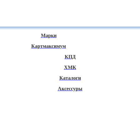
Марки
Картмаксимум
КПД
ХМК
Каталоги
Аксессуры