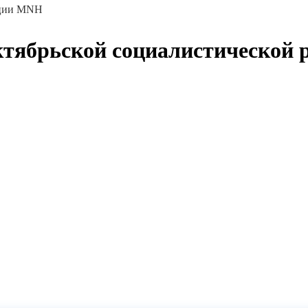
юции MNH
Октябрьской социалистической