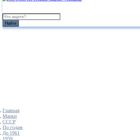
Найти
Главная
Марки
СССР
По годам
До 1961
1959