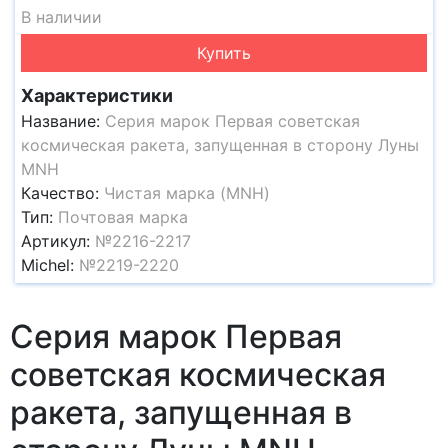
В наличии
Купить
Характеристики
Название:
Серия марок Первая советская
космическая ракета, запущенная в сторону Луны
MNH
Качество:
Чистая марка (MNH)
Тип:
Почтовая марка
Артикул:
№2216-2217
Michel:
№2219-2220
Серия марок Первая
советская космическая
ракета, запущенная в