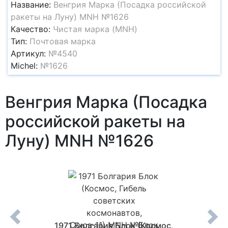
Название:
Венгрия Марка (Посадка российской
ракеты на Луну) MNH №1626
Качество:
Чистая марка (MNH)
Тип:
Почтовая марка
Артикул:
№4540
Michel:
№1626
Венгрия Марка (Посадка
российской ракеты на
Луну) MNH №1626
 марок
1971 Болгария Блок (Космос,
1970 