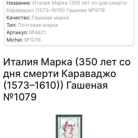
Название:
Италия Марка (350 лет со дня смерти
Караваджо (1573–1610)) Гашеная №1079
Качество:
Гашеная марка
Тип:
Почтовая марка
Артикул:
№4621
Michel:
№1079
Италия Марка (350 лет со
дня смерти Караваджо
(1573–1610)) Гашеная
№1079