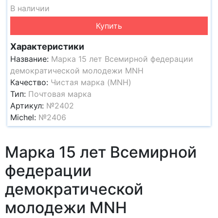
В наличии
Купить
Характеристики
Название:
Марка 15 лет Всемирной федерации
демократической молодежи MNH
Качество:
Чистая марка (MNH)
Тип:
Почтовая марка
Артикул:
№2402
Michel:
№2406
Марка 15 лет Всемирной
федерации
демократической
молодежи MNH