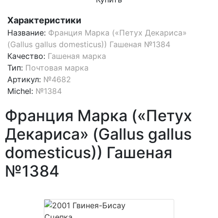
Характеристики
Название:
Франция Марка («Петух Декариса»
(Gallus gallus domesticus)) Гашеная №1384
Качество:
Гашеная марка
Тип:
Почтовая марка
Артикул:
№4682
Michel:
№1384
Франция Марка («Петух
Декариса» (Gallus gallus
domesticus)) Гашеная
№1384