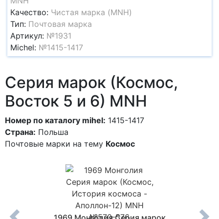
MNH
Качество:
Чистая марка (MNH)
Тип:
Почтовая марка
Артикул:
№1931
Michel:
№1415-1417
Серия марок (Космос,
Восток 5 и 6) MNH
Номер по каталогу mihel:
1415-1417
Страна:
Польша
Почтовые марки на тему
Космос
арок
1969 Монголия Серия марок
1981 