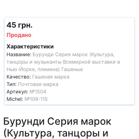
45 грн.
Продано
Характеристики
Название:
Бурунди Серия марок (Культура,
танцоры и музыканты Всемирной выставки в
Нью-Йорке, племена) Гашеные
Качество:
Гашеная марка
Тип:
Почтовая марка
Артикул:
№1504
Michel:
№109-115
Бурунди Серия марок
(Культура, танцоры и