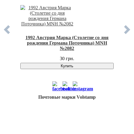
 16) MNH
1992 Австрия Марка (Столетие со дня
1959 
рождения Германа Поточника) MNH
Междуна
№2082
30 грн.
Купить
Почтовые марки Volstamp