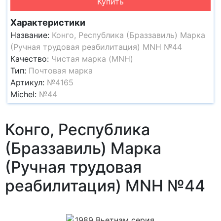
Купить
Характеристики
Название:
Конго, Республика (Браззавиль) Марка
(Ручная трудовая реабилитация) MNH №44
Качество:
Чистая марка (MNH)
Тип:
Почтовая марка
Артикул:
№4165
Michel:
№44
Конго, Республика
(Браззавиль) Марка
(Ручная трудовая
реабилитация) MNH №44