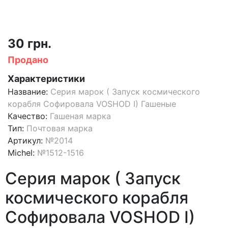
30 грн.
Продано
Характеристики
Название:
Серия марок ( Запуск космического
корабля Софировала VOSHOD I) Гашеные
Качество:
Гашеная марка
Тип:
Почтовая марка
Артикул:
№2014
Michel:
№1512-1516
Серия марок ( Запуск
космического корабля
Софировала VOSHOD I)