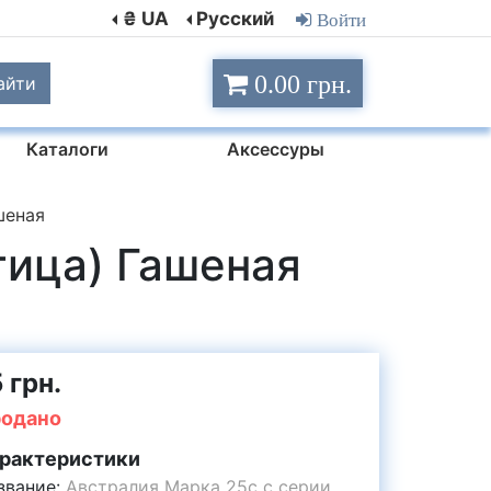
₴ UA
Русский
Войти
0.00 грн.
айти
Каталоги
Аксессуры
шеная
тица) Гашеная
 грн.
одано
рактеристики
звание:
Австралия Марка 25c с серии