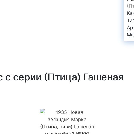
(П
Ка
Ти
Ар
Mi
 с серии (Птица) Гашеная