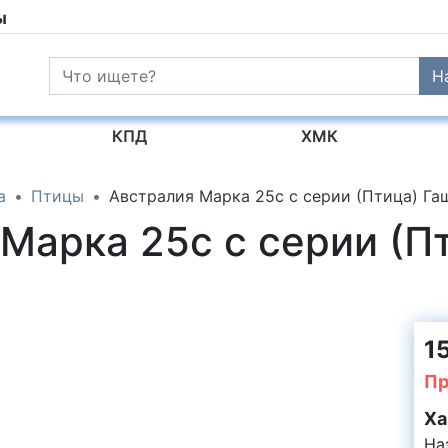
ы
Н
КПД
ХМК
а
Птицы
Австралия Марка 25c с серии (Птица) Га
Марка 25c с серии (П
15
Пр
Ха
На