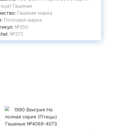
тица) Гашеная
чество:
Гашеная марка
п:
Почтовая марка
тикул:
№350
chel:
№372