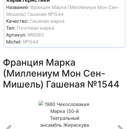
Название:
Франция Марка (Миллениум Мон Сен-
Мишель) Гашеная №1544
Качество:
Гашеная марка
Тип:
Почтовая марка
Артикул:
№6083
Michel:
№1544
Франция Марка
(Миллениум Мон Сен-
Мишель) Гашеная №1544