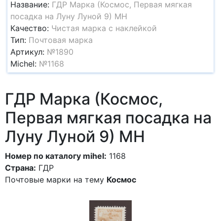
Название:
ГДР Марка (Космос, Первая мягкая
посадка на Луну Луной 9) MH
Качество:
Чистая марка с наклейкой
Тип:
Почтовая марка
Артикул:
№1890
Michel:
№1168
ГДР Марка (Космос,
Первая мягкая посадка на
Луну Луной 9) MH
Номер по каталогу mihel:
1168
Страна:
ГДР
Почтовые марки на тему
Космос