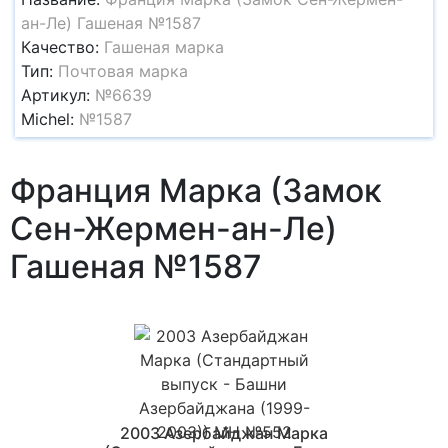
ан-Ле) Гашеная №1587
Качество:
Гашеная марка
Тип:
Почтовая марка
Артикул:
№6639
Michel:
№1587
Франция Марка (Замок
Сен-Жермен-ан-Ле)
Гашеная №1587
2003 Азербайджан Марка