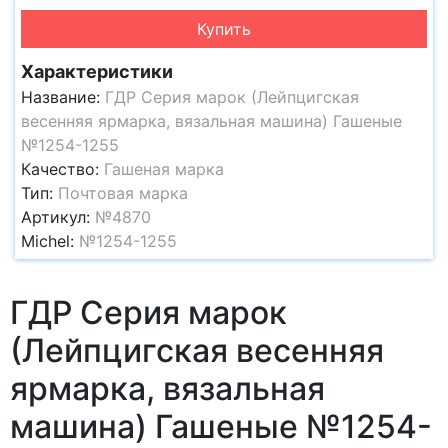
Купить
Характеристики
Название:
ГДР Серия марок (Лейпцигская
весенняя ярмарка, вязальная машина) Гашеные
№1254-1255
Качество:
Гашеная марка
Тип:
Почтовая марка
Артикул:
№4870
Michel:
№1254-1255
ГДР Серия марок
(Лейпцигская весенняя
ярмарка, вязальная
машина) Гашеные №1254-