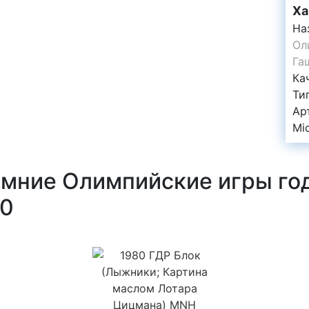
Ха
На
Ол
Га
Ка
Ти
Ар
Mi
мние Олимпийские игры год
40