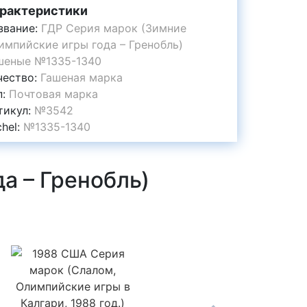
рактеристики
звание:
ГДР Серия марок (Зимние
импийские игры года – Гренобль)
шеные №1335-1340
чество:
Гашеная марка
п:
Почтовая марка
тикул:
№3542
chel:
№1335-1340
а – Гренобль)