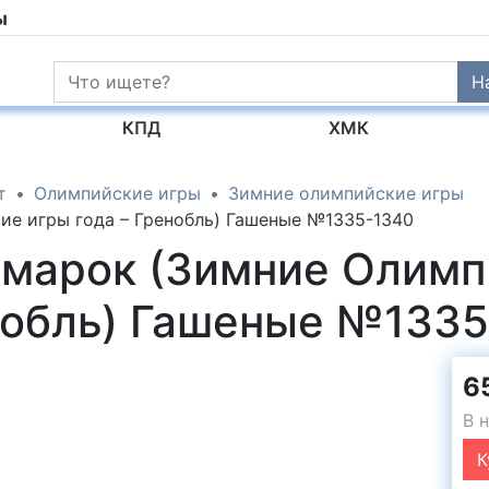
ы
Н
КПД
ХМК
т
Олимпийские игры
Зимние олимпийские игры
ие игры года – Гренобль) Гашеные №1335-1340
 марок (Зимние Олимп
енобль) Гашеные №133
65
В 
К