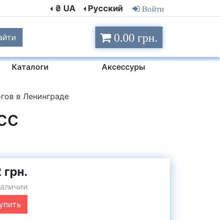
₴ UA
Русский
Войти
0.00 грн.
айти
Каталоги
Аксессуры
гов в Ленинграде
сс
 грн.
наличии
упить