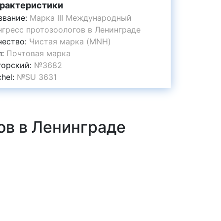
рактеристики
звание:
Марка III Международный
нгресс протозоологов в Ленинграде
чество:
Чистая марка (MNH)
п:
Почтовая марка
горский:
№3682
chel:
№SU 3631
ов в Ленинграде