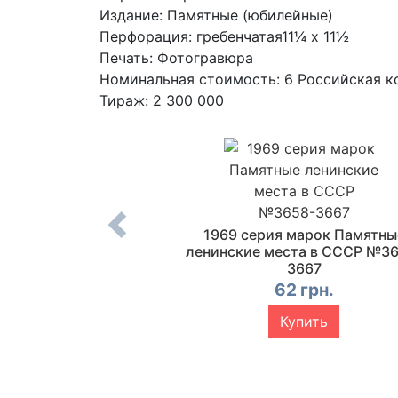
Издание: Памятные (юбилейные)
Перфорация: гребенчатая11¼ x 11½
Печать: Фотогравюра
Номинальная стоимость: 6 Российская к
Тираж: 2 300 000
25 лет Польской
1969 серия марок Памятны
спублике №3691
ленинские места в СССР №36
3667
 грн.
62 грн.
упить
Купить