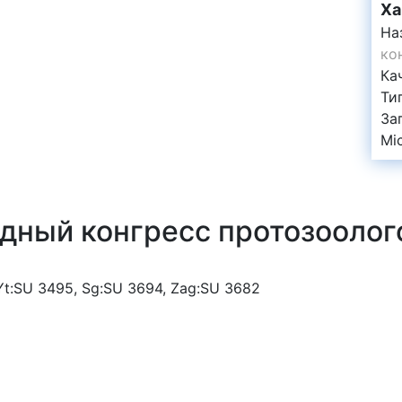
Ха
На
ко
Ка
Ти
За
Mi
дный конгресс протозоолог
 Yt:SU 3495, Sg:SU 3694, Zag:SU 3682