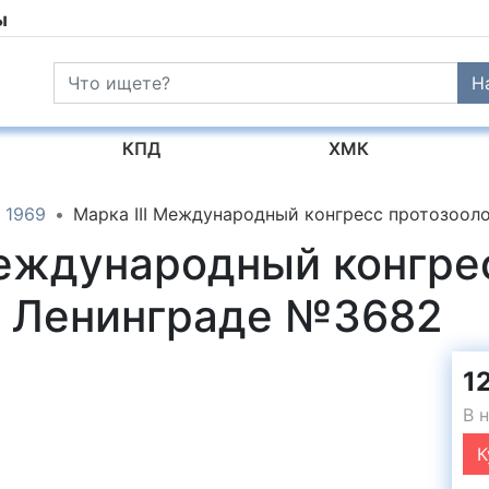
ы
Н
КПД
ХМК
1969
Марка III Международный конгресс протозооло
 Международный конгре
в Ленинграде №3682
12
В 
К