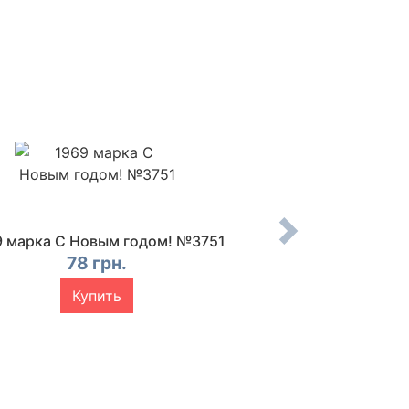
9 марка С Новым годом! №3751
1969 марка 20 л
Демократическо
78 грн.
№37
Купить
12 г
Купи