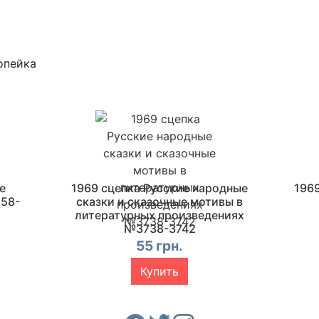
опейка
е
1969 сцепка Русские народные
196
58-
сказки и сказочные мотивы в
литературных произведениях
№3738-3742
55 грн.
Купить