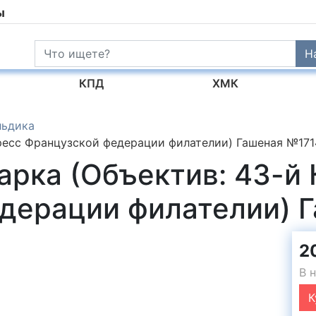
ы
Н
КПД
ХМК
льдика
ресс Французской федерации филателии) Гашеная №171
арка (Объектив: 43-й 
дерации филателии) 
2
В 
К