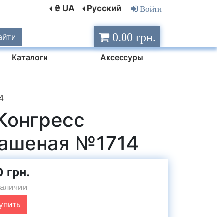
₴ UA
Русский
Войти
0.00 грн.
айти
Каталоги
Аксессуры
4
Конгресс
Гашеная №1714
0 грн.
наличии
упить