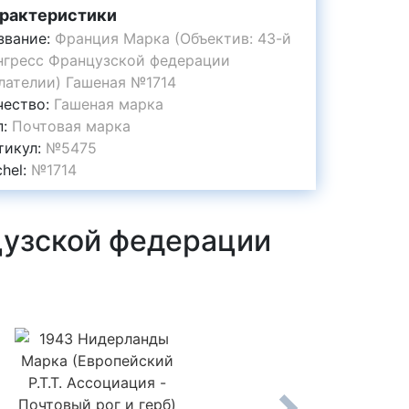
рактеристики
звание:
Франция Марка (Объектив: 43-й
нгресс Французской федерации
лателии) Гашеная №1714
чество:
Гашеная марка
п:
Почтовая марка
тикул:
№5475
chel:
№1714
цузской федерации