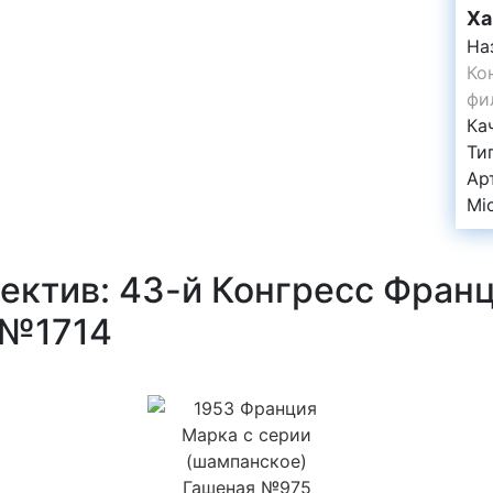
Ха
На
Ко
фи
Ка
Ти
Ар
Mi
ектив: 43-й Конгресс Фран
 №1714