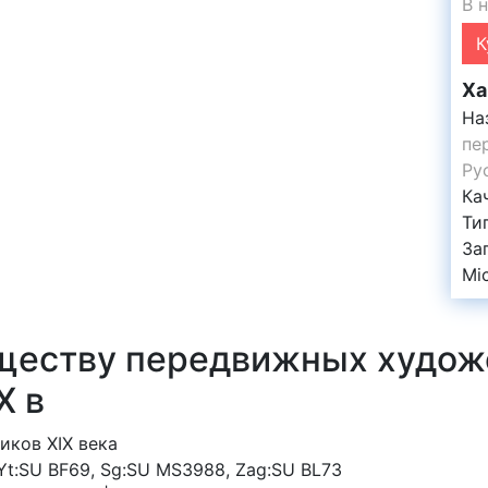
В 
К
Ха
На
пе
Ру
Ка
Ти
За
Mi
иществу передвижных худож
Х в
иков XIX века
 Yt:SU BF69, Sg:SU MS3988, Zag:SU BL73