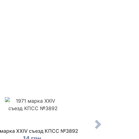
 марка ХХIV съезд КПСС №3892
1971 марка 2500
№38
14 грн.