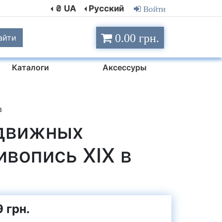
₴ UA
Русский
Войти
0.00 грн.
айти
Каталоги
Аксессуры
в
едвижных
вопись ХIХ в
 грн.