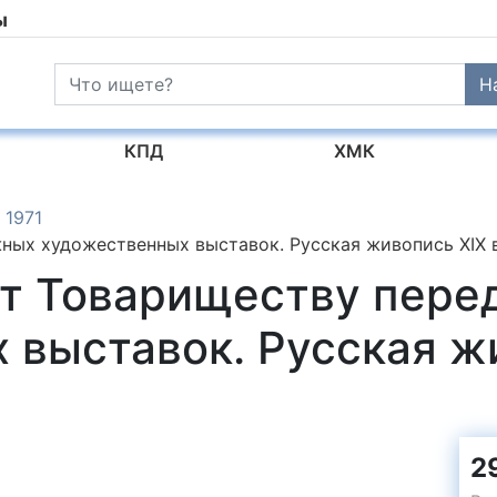
ы
Н
КПД
ХМК
1971
ных художественных выставок. Русская живопись ХIХ 
лет Товариществу пер
 выставок. Русская жи
29