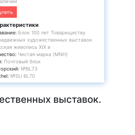
наличии
упить
рактеристики
звание:
Блок 100 лет Товариществу
редвижных художественных выставок.
сская живопись ХIХ в
чество:
Чистая марка (MNH)
п:
Почтовый блок
горский:
№BL73
chel:
№SU BL70
ественных выставок.