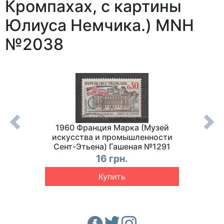
Кромпахах, с картины
Юлиуса Немчика.) MNH
№2038
а
1960 Франция Марка (Музей
1998 
ашеная
искусства и промышленности
со дн
Сент-Этьена) Гашеная №1291
кон
16 грн.
Купить