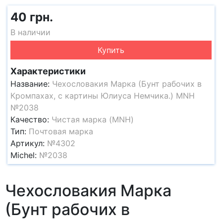
40 грн.
В наличии
Купить
Характеристики
Название:
Чехословакия Марка (Бунт рабочих в
Кромпахах, с картины Юлиуса Немчика.) MNH
№2038
Качество:
Чистая марка (MNH)
Тип:
Почтовая марка
Артикул:
№4302
Michel:
№2038
Чехословакия Марка
(Бунт рабочих в