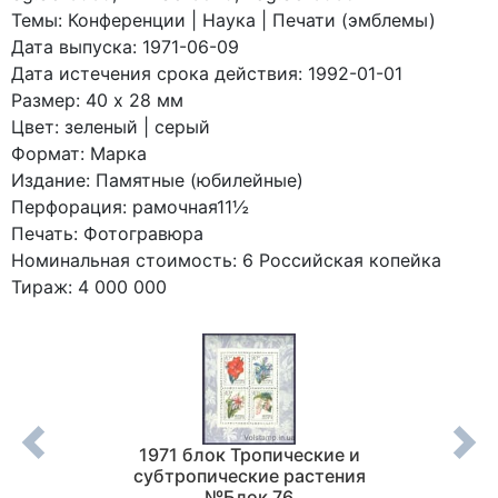
Темы: Конференции | Наука | Печати (эмблемы)
Дата выпуска: 1971-06-09
Дата истечения срока действия: 1992-01-01
Размер: 40 x 28 мм
Цвет: зеленый | серый
Формат: Марка
Издание: Памятные (юбилейные)
Перфорация: рамочная11½
Печать: Фотогравюра
Номинальная стоимость: 6 Российская копейка
Тираж: 4 000 000
2 годом
1971 блок Тропические и
19
субтропические растения
ав
№Блок 76
социал