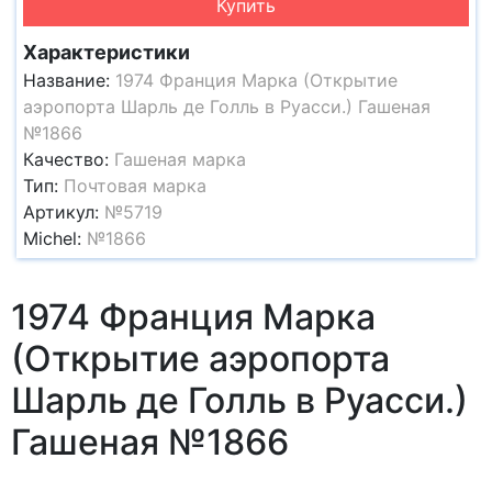
Купить
Характеристики
Название:
1974 Франция Марка (Открытие
аэропорта Шарль де Голль в Руасси.) Гашеная
№1866
Качество:
Гашеная марка
Тип:
Почтовая марка
Артикул:
№5719
Michel:
№1866
1974 Франция Марка
(Открытие аэропорта
Шарль де Голль в Руасси.)
Гашеная №1866