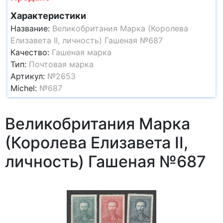
Характеристики
Название:
Великобритания Марка (Королева
Елизавета II, личность) Гашеная №687
Качество:
Гашеная марка
Тип:
Почтовая марка
Артикул:
№2653
Michel:
№687
Великобритания Марка
(Королева Елизавета II,
личность) Гашеная №687