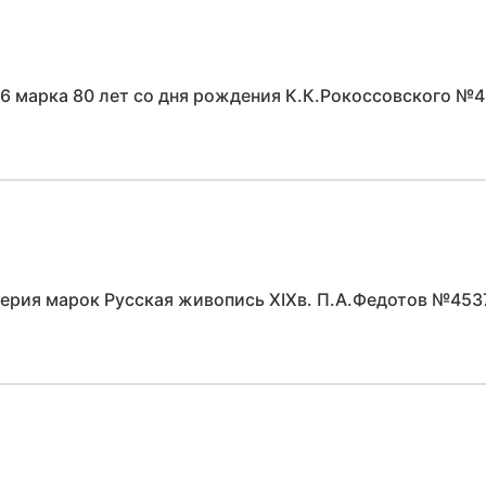
6 марка 80 лет со дня рождения К.К.Рокоссовского №
серия марок Русская живопись ХIХв. П.А.Федотов №453