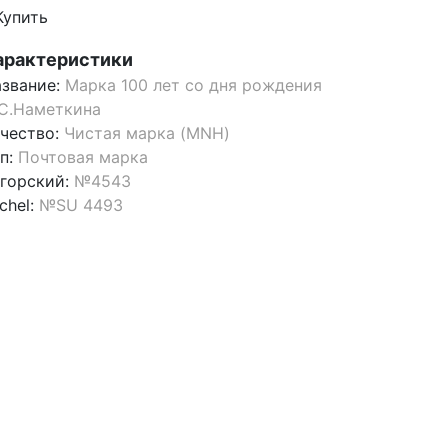
Купить
арактеристики
звание:
Марка 100 лет со дня рождения
С.Наметкина
чество:
Чистая марка (MNH)
п:
Почтовая марка
горский:
№4543
chel:
№SU 4493