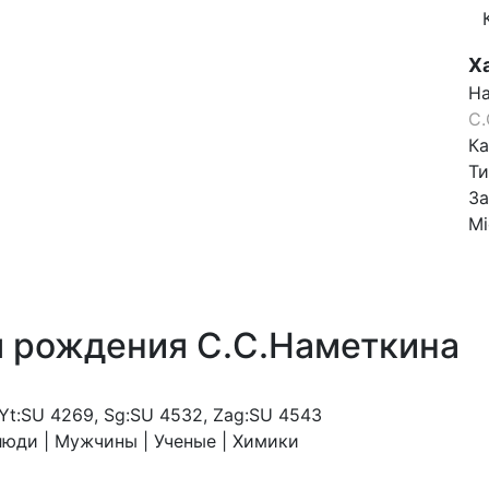
Х
На
С.
Ка
Ти
За
Mi
я рождения С.С.Наметкина
 Yt:SU 4269, Sg:SU 4532, Zag:SU 4543
юди | Мужчины | Ученые | Химики