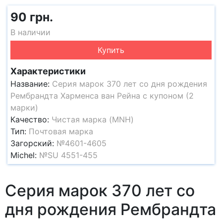
90 грн.
В наличии
Купить
Характеристики
Название:
Серия марок 370 лет со дня рождения
Рембрандта Харменса ван Рейна с купоном (2
марки)
Качество:
Чистая марка (MNH)
Тип:
Почтовая марка
Загорский:
№4601-4605
Michel:
№SU 4551-455
Серия марок 370 лет со
дня рождения Рембрандта