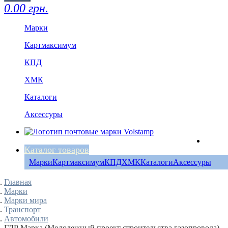
0.00 грн.
Марки
Картмаксимум
КПД
ХМК
Каталоги
Аксессуры
Каталог товаров
Марки
Картмаксимум
КПД
ХМК
Каталоги
Аксессуры
Главная
Марки
Марки мира
Транспорт
Автомобили
ГДР Марка (Молодежный проект строительства газопровода)