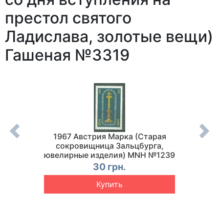
престол святого
Ладислава, золотые вещи)
Гашеная №3319
арок
1967 Австрия Марка (Старая
200
полосы
сокровищница Зальцбурга,
Се
8-1889
ювелирные изделия) MNH №1239
30 грн.
Купить