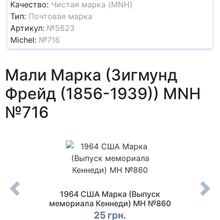
Качество:
Чистая марка (MNH)
Тип:
Почтовая марка
Артикул:
№5623
Michel:
№716
Мали Марка (Зигмунд
Фрейд (1856-1939)) MNH
№716
 СЕПГ,
1964 США Марка (Выпуск
1954 Ф
2582
мемориала Кеннеди) MH №860
25 грн.