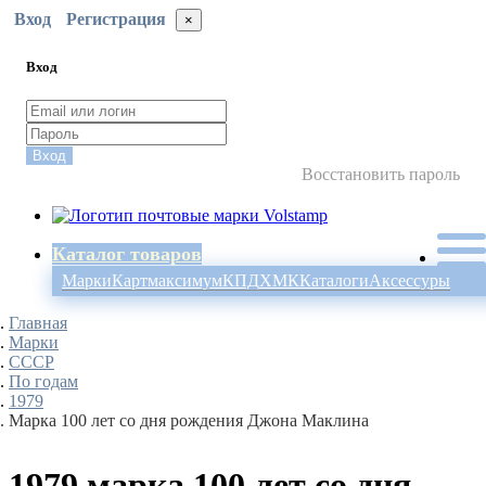
Вход
Регистрация
×
Вход
Вход
Восстановить пароль
Каталог товаров
Марки
Картмаксимум
КПД
ХМК
Каталоги
Аксессуры
Главная
Марки
СССР
По годам
1979
Марка 100 лет со дня рождения Джона Маклина
1979 марка 100 лет со дня