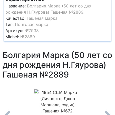
Название:
Болгария Марка (50 лет со дня
рождения Н.Гяурова) Гашеная №2889
Качество:
Гашеная марка
Тип:
Почтовая марка
Артикул:
№7938
Michel:
№2889
Болгария Марка (50 лет со
дня рождения Н.Гяурова)
Гашеная №2889