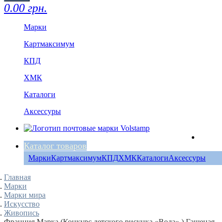
0.00 грн.
Марки
Картмаксимум
КПД
ХМК
Каталоги
Аксессуры
Каталог товаров
Марки
Картмаксимум
КПД
ХМК
Каталоги
Аксессуры
Главная
Марки
Марки мира
Искусство
Живопись
Франция Марка (Конкурс детского рисунка «Вода».) Гашеная