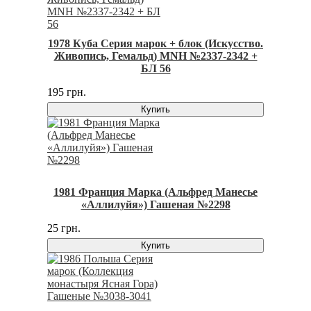
1978 Куба Серия марок + блок (Искусство.
Живопись, Гемальд) MNH №2337-2342 +
БЛ 56
195 грн.
Купить
1981 Франция Марка (Альфред Манесье
«Аллилуйя») Гашеная №2298
25 грн.
Купить