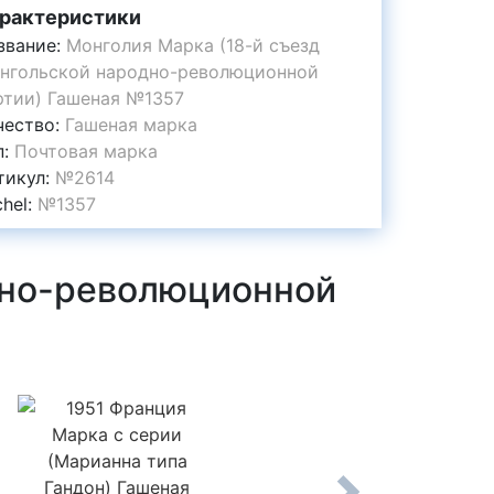
рактеристики
звание:
Монголия Марка (18-й съезд
нгольской народно-революционной
ртии) Гашеная №1357
чество:
Гашеная марка
п:
Почтовая марка
тикул:
№2614
chel:
№1357
дно-революционной