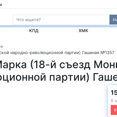
ы
Н
КПД
ХМК
ое
ьской народно-революционной партии) Гашеная №1357
Марка (18-й съезд Мон
ционной партии) Гаш
15
В 
К