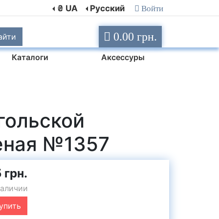
₴ UA
Русский
Войти
0.00 грн.
айти
Каталоги
Аксессуры
гольской
еная №1357
 грн.
наличии
упить