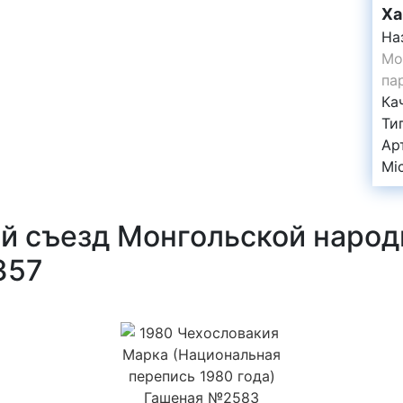
Ха
На
Мо
па
Ка
Ти
Ар
Mi
-й съезд Монгольской наро
357