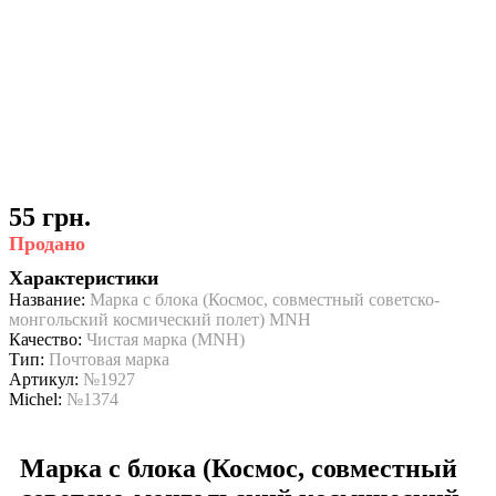
55 грн.
Продано
Характеристики
Название:
Марка с блока (Космос, совместный советско-
монгольский космический полет) MNH
Качество:
Чистая марка (MNH)
Тип:
Почтовая марка
Артикул:
№1927
Michel:
№1374
Марка с блока (Космос, совместный