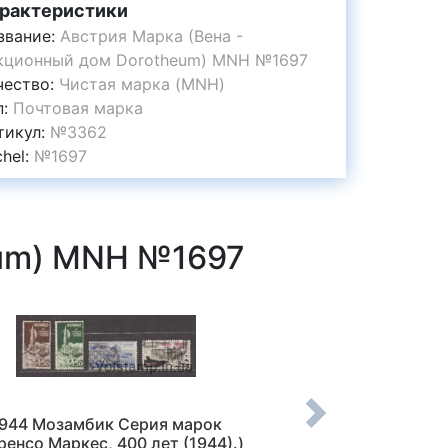
рактеристики
звание:
Австрия Марка (Вена -
кционный дом Dorotheum) MNH №1697
чество:
Чистая марка (MNH)
п:
Почтовая марка
тикул:
№3362
chel:
№1697
eum) MNH №1697
944 Мозамбик Серия марок
1976 Франция Ма
ренсо Маркес, 400 лет (1944).)
собор) Гаше