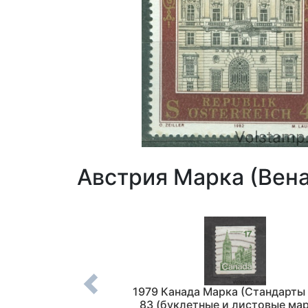
Австрия Марка (Вен
Марка (Собор Пюи)
1979 Канада Марка (Стандарты 
ая №2204
83 (буклетные и листовые мар