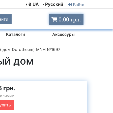
₴ UA
Русский
Войти
0.00 грн.
айти
Каталоги
Аксессуры
ый дом Dorotheum) MNH №1697
ый дом
 грн.
наличии
упить