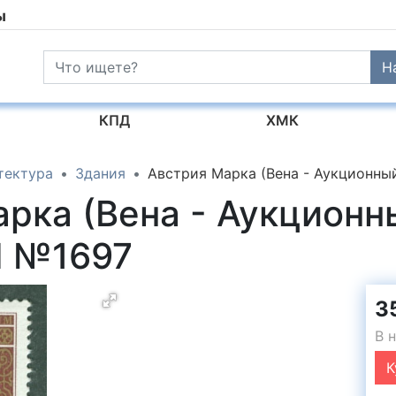
ы
Н
КПД
ХМК
тектура
Здания
Австрия Марка (Вена - Аукционн
арка (Вена - Аукционн
H №1697
35
В 
К