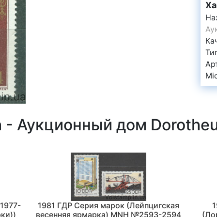
Ха
На
Ау
Ка
Ти
Ар
Mi
а - Аукционный дом Doroth
1977-
1981 ГДР Серия марок (Лейпцигская
1
ки))
весенняя ярмарка) MNH №2593-2594
(Ло