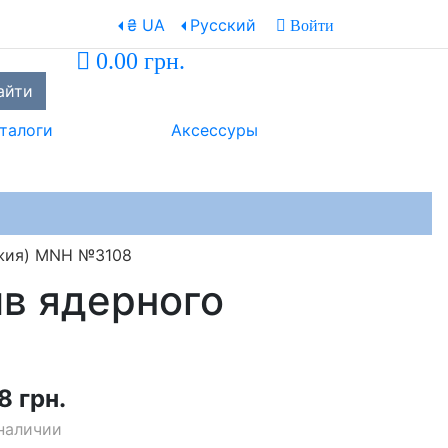
₴ UA
Русский
Войти
0.00 грн.
айти
талоги
Аксессуры
ужия) MNH №3108
ив ядерного
8 грн.
наличии