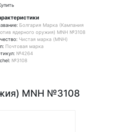
Купить
арактеристики
звание:
Болгария Марка (Кампания
отив ядерного оружия) MNH №3108
чество:
Чистая марка (MNH)
п:
Почтовая марка
тикул:
№4264
chel:
№3108
ужия) MNH №3108