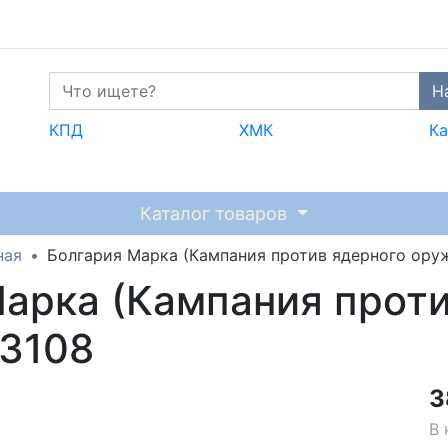
Н
КПД
ХМК
Ка
Каталог товаров
ная
Болгария Марка (Кампания против ядерного ор
Марка (Кампания прот
3108
3
В 