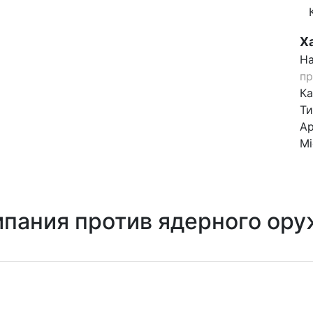
Х
На
пр
Ка
Ти
Ар
Mi
мпания против ядерного ор