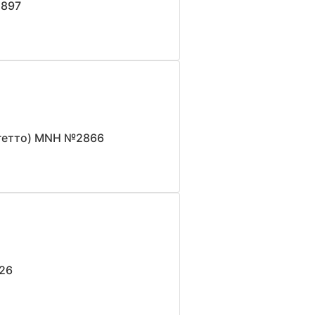
2897
 гетто) MNH №2866
26