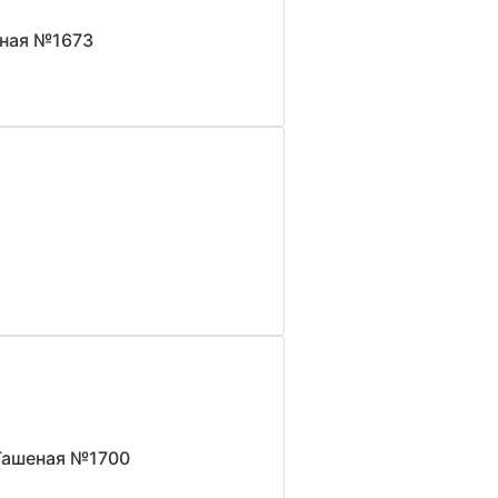
еная №1673
 Гашеная №1700