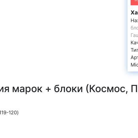
Ха
На
бл
Га
Ка
Ти
Ар
Mi
я марок + блоки (Космос, 
119-120)