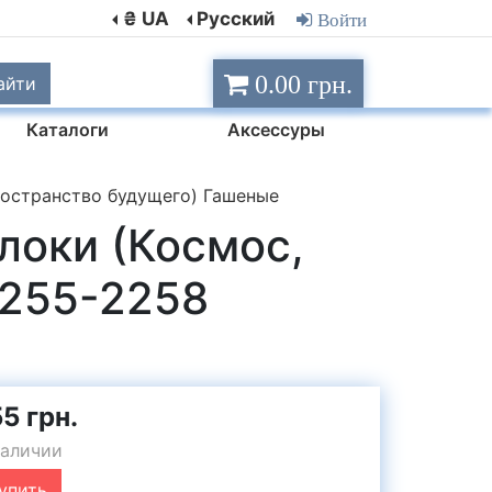
₴ UA
Русский
Войти
0.00 грн.
айти
Каталоги
Аксессуры
ространство будущего) Гашеные
локи (Космос,
2255-2258
5 грн.
наличии
упить