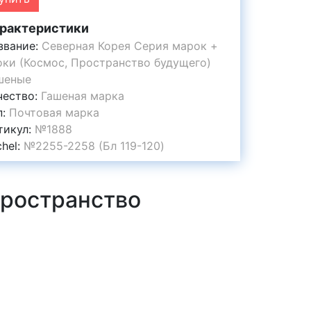
рактеристики
звание:
Северная Корея Серия марок +
оки (Космос, Пространство будущего)
шеные
чество:
Гашеная марка
п:
Почтовая марка
тикул:
№1888
chel:
№2255-2258 (Бл 119-120)
Пространство