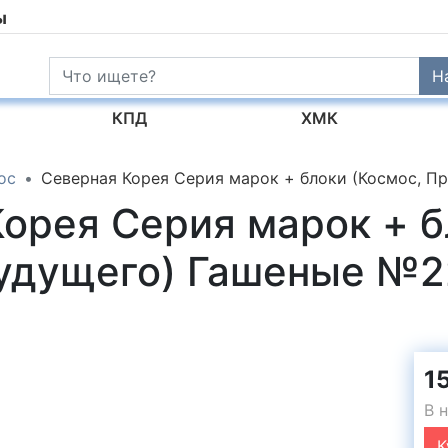
ы
Н
КПД
ХМК
ос
Северная Корея Серия марок + блоки (Космос, П
орея Серия марок + б
удущего) Гашеные №
15
В 
К