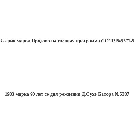
3 серия марок Продовольственная программа СССР №5372-
1983 марка 90 лет со дня рождения Д.Сухэ-Батора №5387