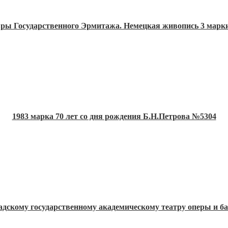
вры Государственного Эрмитажа. Немецкая живопись 3 марки
1983 марка 70 лет со дня рождения Б.Н.Петрова №5304
радскому государственному академическому театру оперы и б