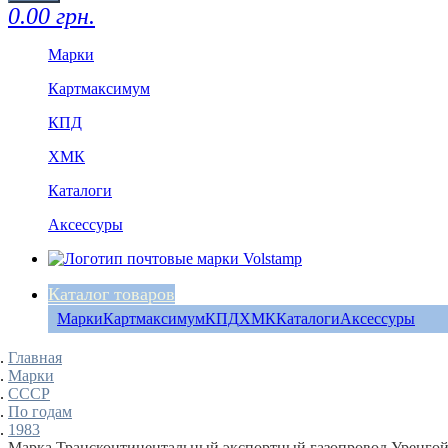
0.00 грн.
Марки
Картмаксимум
КПД
ХМК
Каталоги
Аксессуры
Каталог товаров
Марки
Картмаксимум
КПД
ХМК
Каталоги
Аксессуры
Главная
Марки
СССР
По годам
1983
Марка Трансконтинентальный экспортный газопровод Уренго