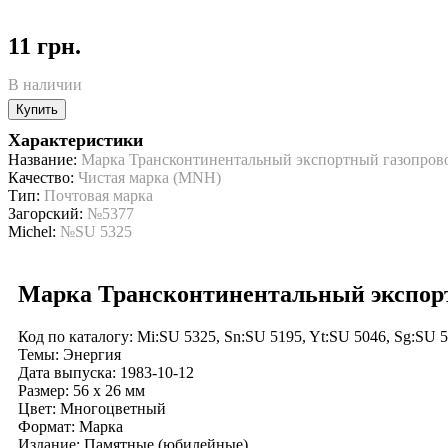
11 грн.
В наличии
Купить
Характеристики
Название:
Марка Трансконтинентальный экспортный газопро
Качество:
Чистая марка (MNH)
Тип:
Почтовая марка
Загорский:
№5377
Michel:
№SU 5325
Марка Трансконтинентальный экспор
Код по каталогy: Mi:SU 5325, Sn:SU 5195, Yt:SU 5046, Sg:SU 
Темы: Энергия
Дата выпуска: 1983-10-12
Размер: 56 x 26 мм
Цвет: Многоцветный
Формат: Марка
Издание: Памятные (юбилейные)